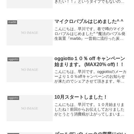
きたい！！』というタイプでもないので
自粛なら自粛なりの楽しみを見つけてい
ます＾＾最近ではもっぱら読書をした
り、ランニングをしたり子供と遊んだり
とゆっくりとした時間を過ご...
マイクロバブルはじめました^ ^
marbb
こんにちは、早川です。巷で噂のマイク
ロバブルはじめました^ ^魔法のバブル発
生装置『marbb』一昔前に流行った炭酸
とはひと味違ったバブル。炭酸はCO2で
すが今回のマイクロバブルはO2酸素で
す。炭酸もマイクロバブルも泡の力でヨ
ゴレを浮かせて...
oggiotto１０％ off キャンペーン
oggiotto
始まります。 (MAX20% off)！！
こんにちは、早川です。oggiottoのメーカ
ーより１０％offキャンペーンのお知らせ
が来たのでシェアさせて頂きます。年末
は詰め替えサイズのキャンペーンでした
が今回はホームサイズ+CMCトリートメ
ントラインの１０%offなのでとてもお得
10月スタートしました！
oggiotto
です...
こんにちは、早川です。１０月始まりま
したね！前回からお伝えしておりました
がとうとう消費税が上がってしまいまし
たーー；その関係でメニューによっては
数百円ほど料金が上がっております。そ
の分はサービスで還元させて頂きますの
で何卒ご了承ください。さ...