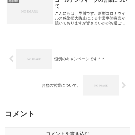
ゴールデンウィークの営業につい
oggiotto
て
こんにちは、早川です。新型コロナウイ
ルス感染拡大防止による非常事態宣言が
続いておりますが皆さまいかがお過ごし
でしょうか？少し感染者数が落ち着いて
きましたがまだまだ予断を許さない状況
ですね。ゴールデンウィークの営業につ
いてなのですが引き続き細...
恒例のキャンペーンです＾＾
お盆の営業について。
コメント
コメントを書き込む