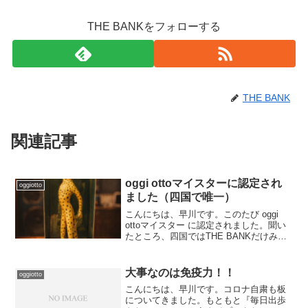
THE BANKをフォローする
THE BANK
関連記事
oggi ottoマイスターに認定され
oggiotto
ました（四国で唯一）
こんにちは、早川です。このたび oggi
ottoマイスター に認定されました。聞い
たところ、四国ではTHE BANKだけみた
いです。正直、最初はそんなに大掛かり
なものだとは思っていませんでした。後
から担当の方に聞いたのですが、今回の
大事なのは免疫力！！
oggiotto
マイス...
こんにちは、早川です。コロナ自粛も板
についてきました。もともと『毎日出歩