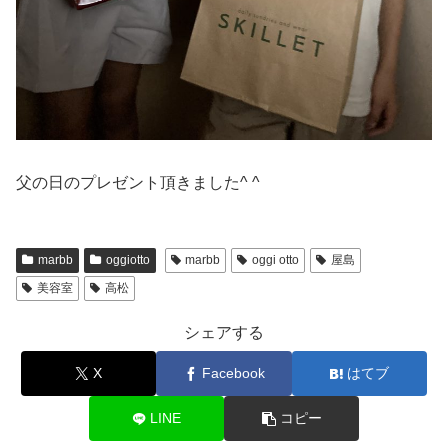
父の日のプレゼント頂きました^ ^
marbb
oggiotto
marbb
oggi otto
屋島
美容室
高松
シェアする
X
Facebook
はてブ
LINE
コピー