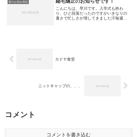
縮毛矯正のお知らせです！
髪のお悩み相談
えてきますのでシ...
こんにちは、早川です。入学式も終わ
り、ひと段落だったのですがいきなりの
暑さで忙しさが増してきました汗毎週末
ご予約取りにくい状況が続いておりま
す。申し訳ありませんが少し早めのご予
約をよろしくお願い致します。〜クセが
気になる方へ〜毎年お伝えして...
カドヤ食堂
ニットキャップの、、、
コメント
コメントを書き込む