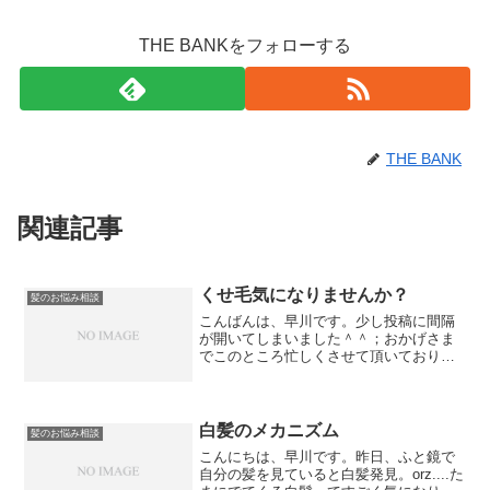
THE BANKをフォローする
THE BANK
関連記事
くせ毛気になりませんか？
髪のお悩み相談
こんばんは、早川です。少し投稿に間隔
が開いてしまいました＾＾；おかげさま
でこのところ忙しくさせて頂いておりま
す。忙しいからブログは手を抜く。とい
う事はしたくないので少し間隔が開いて
も有意義なブログにしていくようにした
いなと思っています。ご理...
白髪のメカニズム
髪のお悩み相談
こんにちは、早川です。昨日、ふと鏡で
自分の髪を見ていると白髪発見。orz....た