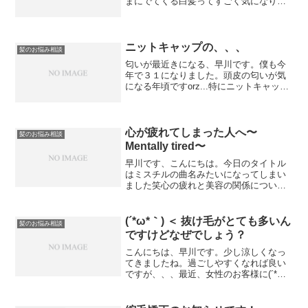
まにでてくる白髪ってすごく気になりま
すよね、実際お客様アンケートでも白髪
の悩みは上位なんです。どうにかして白
髪をなくしたい！今のところ一番有効な
のはカラーリン...
ニットキャップの、、、
髪のお悩み相談
匂いが最近きになる、早川です。僕も今
年で３１になりました。頭皮の匂いが気
になる年頃ですorz...特にニットキャッ
プ。以前はあまり洗わなくても２回、３
回くらいはかぶれていたのですが最近は
全然ダメ。加齢匂っていう奴なんでしょ
うか？１日が終わっ...
心が疲れてしまった人へ〜
髪のお悩み相談
Mentally tired〜
早川です、こんにちは。今日のタイトル
はミスチルの曲名みたいになってしまい
ました笑心の疲れと美容の関係について
私なりに解釈してみたので気になる方は
読んでみてくださいね。THE BANKも４
年目になります。開店当初から私が気に
(´*ω*｀) ＜ 抜け毛がとても多いん
髪のお悩み相談
なっていること、そ...
ですけどなぜでしょう？
こんにちは、早川です。少し涼しくなっ
てきましたね。過ごしやすくなれば良い
ですが、、、最近、女性のお客様に(´*ω*
｀) ＜ 抜け毛がとても多いんですけどな
ぜでしょう？こんなことを聞かれまし
た。毎年この時期になるとこの質問が増