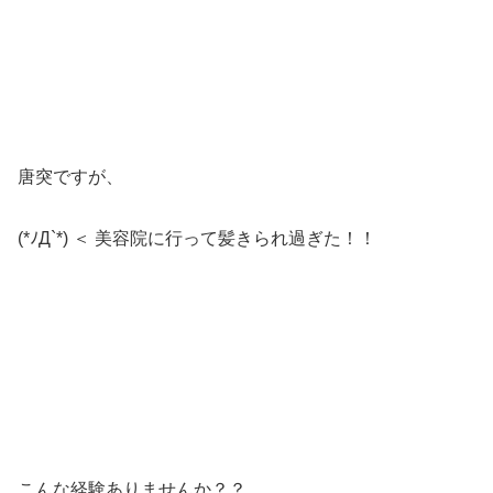
唐突ですが、
(*ﾉД`*) ＜ 美容院に行って髪きられ過ぎた！！
こんな経験ありませんか？？