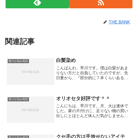
THE BANK
関連記事
白髪染め
髪のお悩み相談
こんばんわ、早川です。僕は白髪があま
りない方だと自負していたのですが、先
日妻から、『部分的に７本くらいある
よ。』と指摘されました。少しショック
でしたがこれでお客様の悩みに真剣に向
き合っていけます！！笑白髪染めって言
うと少し抵抗がありますよね...
オリオセタ好評です＾＾
髪のお悩み相談
こんにちは、早川です。月、火は連休で
した。家の片付けに、足りない物の買い
出しにとほとんど休んだ気がしません＾
＾；住居の方はおかげさまで大分家らし
くなってきました！あと一息、片付けが
んばります！！さて、以前もご紹介した
オリオセタトリートメント...
クセ毛の方は手放せないアイテ
髪のお悩み相談