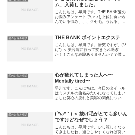
ム、入荷しました。
こんにちは、早川です。THE BANK髪の
お悩みアンケートでいつも上位に食い込
んでいる悩み、、、クセ毛。うねる、広
がる、まとまらない。寝起きでクセで爆
発した髪を見ると朝からテンションが下
がりますよね。そんなクセ毛をヤッつけ
THE BANK ポイントエクステ
髪のお悩み相談
るのに有効なのは縮...
こんにちは、早川です。唐突ですが、(*ﾉ
Д`*) ＜ 美容院に行って髪きられ過ぎ
た！！こんな経験ありませんか？？僕の
お客さんでも実際に、・前髪を切りすぎ
た。・思ったよりサイドが短くなっ
た。・頭触られてたら寝てしまって気が
ついたら後ろ髪が！！...
心が疲れてしまった人へ〜
髪のお悩み相談
Mentally tired〜
早川です、こんにちは。今日のタイトル
はミスチルの曲名みたいになってしまい
ました笑心の疲れと美容の関係について
私なりに解釈してみたので気になる方は
読んでみてくださいね。THE BANKも４
年目になります。開店当初から私が気に
(´*ω*｀) ＜ 抜け毛がとても多いん
髪のお悩み相談
なっていること、そ...
ですけどなぜでしょう？
こんにちは、早川です。少し涼しくなっ
てきましたね。過ごしやすくなれば良い