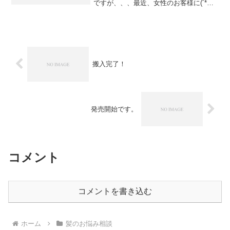
ですが、、、最近、女性のお客様に(´*ω*
｀) ＜ 抜け毛がとても多いんですけどな
ぜでしょう？こんなことを聞かれまし
た。毎年この時期になるとこの質問が増
えてきますのでシ...
搬入完了！
発売開始です。
コメント
コメントを書き込む
ホーム
髪のお悩み相談