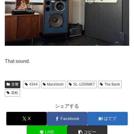
That sound.
音響
4344
Macintosh
SL-1200MK7
The Bank
高松
シェアする
X
Facebook
はてブ
LINE
コピー