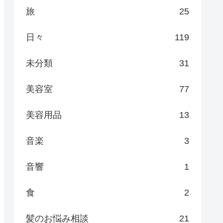
旅
25
日々
119
未分類
31
美容室
77
美容用品
13
音楽
3
音響
1
食
2
髪のお悩み相談
21