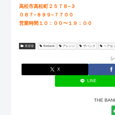
高松市高松町２５７８−３
０８７−８９９−７７００
営業時間１０：００〜１９：００
美容室
thebank
アレンジ
ザバンク
ヘアセ
シ
X
LINE
THE B