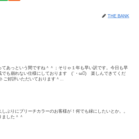
THE BANK
ってあっという間ですね＾＾；そりゃ１年も早い訳です。今日も早
でも崩れない仕様にしております (`・ω・́)ゝ楽しんできてくだ
ットご好評いただいております＾...
久しぶりにブリーチカラーのお客様が！何でも緑にしたいとか。。
りました＾＾