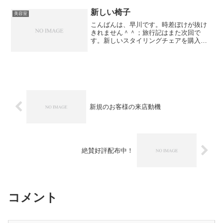
ひとり個性があってすごく楽しい成人式
でした。しっかり打ち合わ...
新しい椅子
美容室
こんばんは、早川です。時差ぼけが抜け
きれません＾＾；旅行記はまた次回で
す。新しいスタイリングチェアを購入し
ました！なかなか可愛いデザインです＾
＾デザインもさることながら、座り心地
も抜群です☆おもちゃにされないように
気をつけます笑美容室 TH...
新規のお客様の来店動機
絶賛好評配布中！
コメント