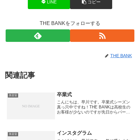
LINE
コピー
THE BANKをフォローする
THE BANK
関連記事
卒業式
美容室
こんにちは、早川です。卒業式シーズン
真っ只中ですね！THE BANKは高校生の
お客様が少ないのですが先日からパー
マ、カラーの予約がつづきました＾＾は
じめてのカラーはみんな緊張しますよ
ね。うちのお店のうりはしっかりとカウ
ンセリングをする事です...
インスタグラム
美容室