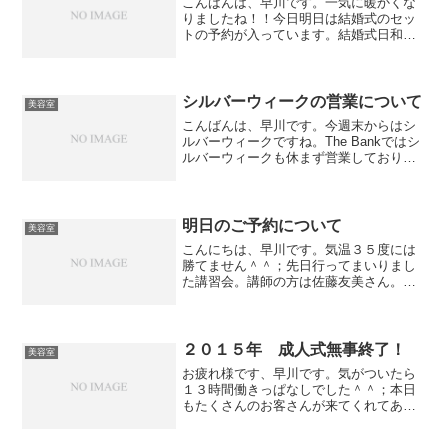
こんばんは、早川です。一気に暖かくな
りましたね！！今日明日は結婚式のセッ
トの予約が入っています。結婚式日和で
すね。以前にもお伝えしましたが、最近
はインスタグラムに投稿されているヘア
セットにしたいという方が非常に増えて
きました。なので、THE...
シルバーウィークの営業について
美容室
こんばんは、早川です。今週末からはシ
ルバーウィークですね。The Bankではシ
ルバーウィークも休まず営業しておりま
す！せっかくの長期休、髪を切って気分
変えちゃいましょう^ ^少し前にこんなの
買いました。60s Black Ocean Gl...
明日のご予約について
美容室
こんにちは、早川です。気温３５度には
勝てません＾＾；先日行ってまいりまし
た講習会。講師の方は佐藤友美さん。雑
誌のヘアー特集専門ライターというちょ
っと変わった肩書きの方でした。美容師
目線でもお客様目線でも物事を考えるお
仕事なので貴重なお話が聞...
２０１５年 成人式無事終了！
美容室
お疲れ様です、早川です。気がついたら
１３時間働きっぱなしでした＾＾；本日
もたくさんのお客さんが来てくれてあり
がたい事です。今日は待ちに待った成人
式！最初のお客さんは夜明け前。ひとり