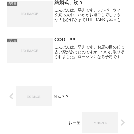
方くらいで十分）最近では...
結婚式、続々
美容室
こんばんは、早川です。シルバーウィー
ク真っ只中、いかがお過ごしでしょう
か？おかげさまでTHE BANKは本日も満
員御礼でした。ご予約お断りした皆様申
し訳ありませんでした。なにぶんスタッ
フ独りなものでご了承頂ければと思いま
す。本日は結婚式のセ...
COOL !!!!
美容室
こんばんは、早川です。お店の目の前に
古い家があったのですが、ついに取り壊
されました。ローソンになる予定です＾
＾お店の説明がしやすくなってラッキー
です！！ 友人が靴箱を作ってくれまし
た。いつも脱ぎ散らかした感があったの
でスッキリしました＾＾す...
New？？
お土産