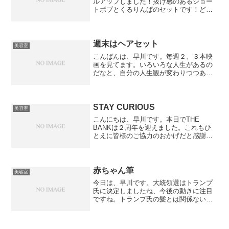
ルアップしました！抜け感のあるショー
トボブとくるりんぱのセットです！どち
らも人気のあるスタイルなのでこの夏チ
ャレンジしてはいかがでしょうか？？美
容室 THE BANK高松市高松町２５７８
−３０８７−８９９...
週末はヘアセット
美容室
こんばんは、早川です。毎週２、３本映
画を見てます。いろいろな人生があるの
だなと、自分の人生観が変わりつつある
今日この頃です。人生の節目節目でいろ
いろなドラマがありますね。中でも結婚
式なんかは人生のハイライトなのではな
いでしょうか？その結婚式...
STAY CURIOUS
美容室
こんにちは、早川です。本日でTHE
BANKは２周年を迎えました。これもひ
とえに皆様のご協力のおかげだと感謝し
ております。カナダに留学に行っていた
お客様のお土産。STAY CURIOUS 好奇
心をもってという意味だそうです。僕に
ぴったりな言...
赤ちゃん筆
美容室
今日は、早川です。大統領選はトランプ
氏に決定しましたね、今後の動きに注目
ですね。トランプ氏の髪とは関係ないで
すが胎毛で作成する赤ちゃん筆の取り扱
いを本格的に始めました。これくらいの
毛束が取れれば問題なく作れます。（片