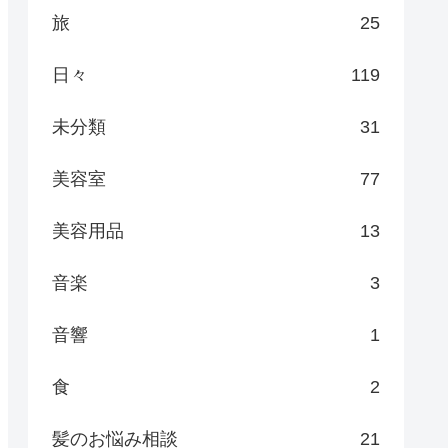
旅
25
日々
119
未分類
31
美容室
77
美容用品
13
音楽
3
音響
1
食
2
髪のお悩み相談
21