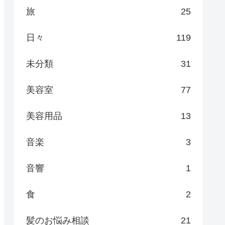
旅
25
日々
119
未分類
31
美容室
77
美容用品
13
音楽
3
音響
1
食
2
髪のお悩み相談
21