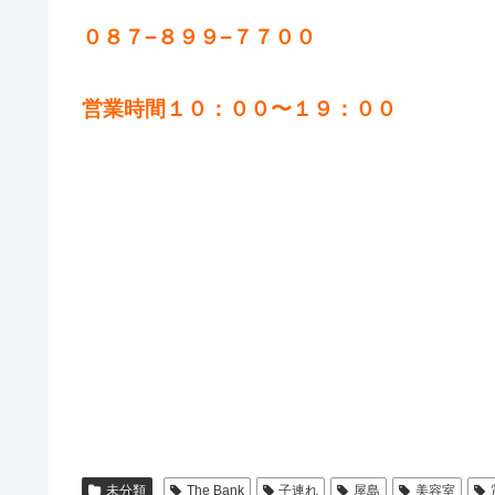
０８７−８９９−７７００
営業時間１０：００〜１９：００
未分類
The Bank
子連れ
屋島
美容室