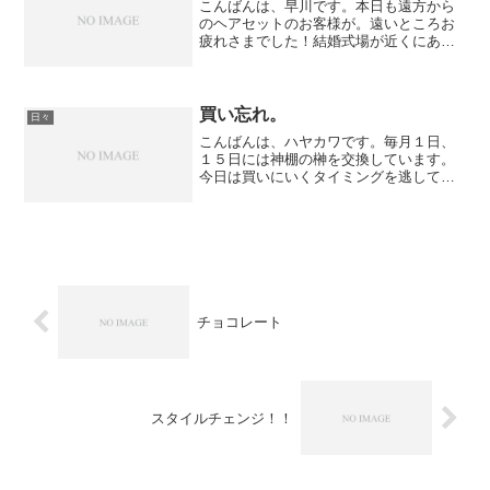
こんばんは、早川です。本日も遠方から
のヘアセットのお客様が。遠いところお
疲れさまでした！結婚式場が近くにある
のでヘアセットは是非ザバンクで＾＾最
近はまっていた海外ドラマ『Breaking
Bad』化学教師の主人公（右）が肺がん
で余命宣告をさ...
買い忘れ。
日々
こんばんは、ハヤカワです。毎月１日、
１５日には神棚の榊を交換しています。
今日は買いにいくタイミングを逃してさ
っき買ってきました。娘を連れて、完全
防寒！昨日で無事半年を迎える事ができ
ました。これからも応援よろしくお願い
致します。美容室 THE...
チョコレート
スタイルチェンジ！！