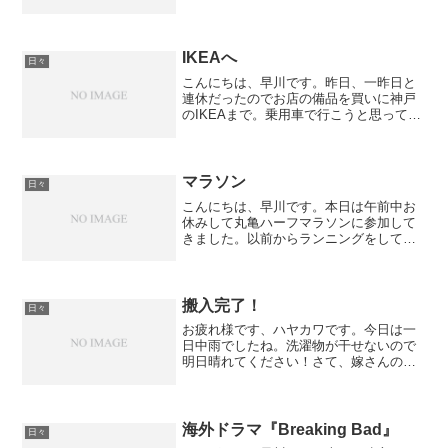
んでいます。８年前は高松町は浸水した
んですかね？？とても不安ですorz...そん
な台風の中来て頂いたお客様ありがとう
ございます。...
IKEAへ
日々
こんにちは、早川です。昨日、一昨日と
連休だったのでお店の備品を買いに神戸
のIKEAまで。乗用車で行こうと思ってい
たのですが、トランクが思ったより狭か
ったので、急遽箱バンで。台風も迫って
いた事もあり風がすごい！橋の上は煽ら
れて横転するかと思い...
マラソン
日々
こんにちは、早川です。本日は午前中お
休みして丸亀ハーフマラソンに参加して
きました。以前からランニングをしてい
たので友人から一緒にでないか？と誘わ
れており記念に出てみたのが間違いでし
た（笑）３年くらい走っていたので２時
間を切るくらいは余裕だろ...
搬入完了！
日々
お疲れ様です、ハヤカワです。今日は一
日中雨でしたね。洗濯物が干せないので
明日晴れてください！さて、嫁さんの実
家に放置したままだった愛車を店内に搬
入してみました。何か店内めちゃくちゃ
になってきました（笑）喜んでます＾＾
海外ドラマ『Breaking Bad』
日々