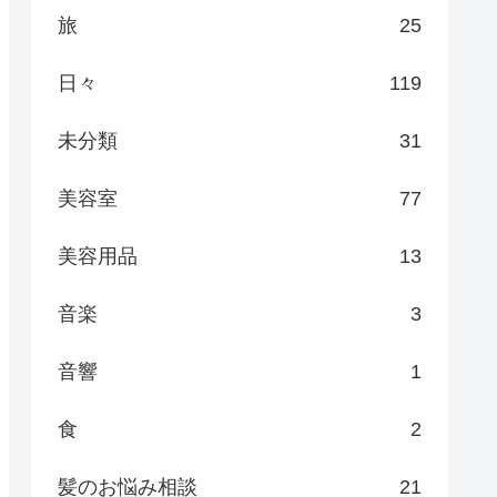
旅
25
日々
119
未分類
31
美容室
77
美容用品
13
音楽
3
音響
1
食
2
髪のお悩み相談
21