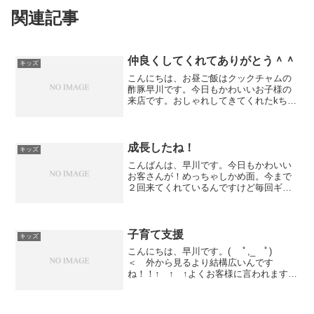
関連記事
仲良くしてくれてありがとう＾＾
キッズ
こんにちは、お昼ご飯はクックチャムの
酢豚早川です。今日もかわいいお子様の
来店です。おしゃれしてきてくれたkちゃ
ん。今日はお母さんの付き添いで終わる
まで待っていて、お昼から出社（笑）し
たうちの娘と遊んでくれました＾＾仲良
くしてくれてありがとう...
成長したね！
キッズ
こんばんは、早川です。今日もかわいい
お客さんが！めっちゃしかめ面。今まで
２回来てくれているんですけど毎回ギャ
ン泣きで＾＾；でも今日は切らせてくれ
たね＾＾嬉しかったです。パッツンがよ
く似合う〜またきてね〜
子育て支援
キッズ
こんにちは、早川です。( ﾟ,_ゝﾟ)
＜ 外から見るより結構広いんです
ね！！↑ ↑ ↑よくお客様に言われます。
バイク置いても余裕なくらい広いです。
小さく見えますが大型バイクです。さら
に天井高は５m。異常なまでの開放感で