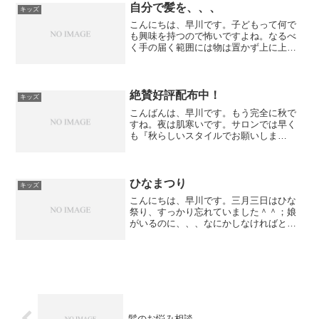
す！さらに、さらに...
自分で髪を、、、
キッズ
こんにちは、早川です。子どもって何で
も興味を持つので怖いですよね。なるべ
く手の届く範囲には物は置かず上に上
に。今日は、はさみが使えるようになり
横髪を切ってしまった姪っ子が来てくれ
ました。ビフォアを撮り忘れてしまい残
念ですが無事かわいくなって...
絶賛好評配布中！
キッズ
こんばんは、早川です。もう完全に秋で
すね。夜は肌寒いです。サロンでは早く
も『秋らしいスタイルでお願いしま
す！』とオーダーがはいります＾＾素敵
なスタイルを提案できるように情報収集
しておきますね！さて、先日撮影して頂
いた例のやつ発行されました。...
ひなまつり
キッズ
こんにちは、早川です。三月三日はひな
祭り、すっかり忘れていました＾＾；娘
がいるのに、、、なにかしなければと思
っていたところいつも来て頂いているお
客様が、差し入れいただきました！あり
がとうございます。とても喜んでいます
＾＾こんな可愛いお客様も...
髪のお悩み相談