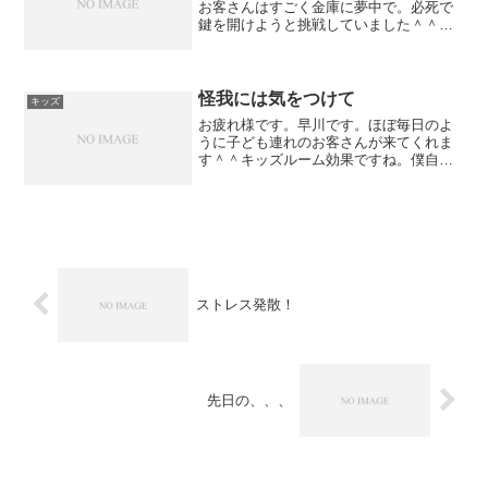
お客さんはすごく金庫に夢中で。必死で
鍵を開けようと挑戦していました＾＾そ
んな男心くすぐる金庫はなんとトイレに
なっております（言っちゃった！！）ス
テッカー喜んでくれました。また来てね
＾＾美容室 THE BA...
怪我には気をつけて
キッズ
お疲れ様です。早川です。ほぼ毎日のよ
うに子ども連れのお客さんが来てくれま
す＾＾キッズルーム効果ですね。僕自身
子どもができるまでは子どもには興味が
なかったのですが最近は扱いが様になっ
ているとほめて頂いたりします（笑）も
じゃもじゃで子どもが怯え...
ストレス発散！
先日の、、、