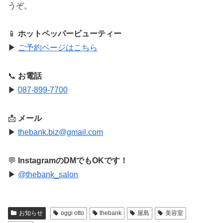
うぞ。
📱
ホットペッパービューティー
▶︎
ご予約ページはこちら
📞
お電話
▶︎
087-899-7700
📩
メール
▶︎
thebank.biz@gmail.com
💬
InstagramのDMでもOKです！
▶︎
@thebank_salon
お知らせ
oggi otto
thebank
屋島
美容室