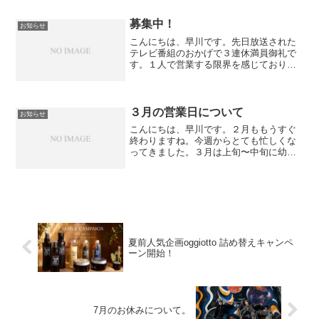
す＾＾⇒ ご予約はこちら！美容室 THE
BANK高松市高松...
募集中！
お知らせ
こんにちは、早川です。先日放送された
テレビ番組のおかげで３連休満員御礼で
す。１人で営業する限界を感じておりま
す＾＾；少し前から考えていたのですが
倒れる前にスタッフを募集しようと思い
ます。２５歳〜３０歳くらいまでのやる
気のある方。男女問いませ...
３月の営業日について
お知らせ
こんにちは、早川です。２月ももうすぐ
終わりますね。今週からとても忙しくな
ってきました。３月は上旬〜中旬に幼稚
園や高校の卒業式中旬〜下旬にかけて中
学、大学の卒業式があり美容室は繁忙期
になります。この他にも結婚式や４月の
入学式などイベントが満載...
夏前人気企画oggiotto 詰め替えキャンペ
ーン開始！
7月のお休みについて。