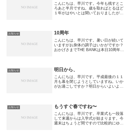
こんにちは、早川です。今年も残すとこ
ろあと半月ですね。歳を取ればとるほど
１年がはやいとは聞いておりましたがと
んでもないですね汗あっち向いてもこっ
ち向いても明るくない話題が多いですが
自分の人生たのしんでいきましょう^ ^予
約表を見ていただいた...
10周年
お知らせ
こんにちは、早川です。暑い日が続いて
いますがお身体の調子はいかがですか？
おかげさまでTHE BANKは本日10周年を
迎えました。お客様、家族、友人たちに
支えられての10年でした。感謝の気持ち
を忘れずに日々精進して参りますのでこ
れからも何卒よ...
明日から、
お知らせ
こんにちは、早川です。平成最後の１１
月も幕を閉じようとしていますね。いか
がお過ごしですか？明日からいよいよ１
２月。年末は特に予約が埋まりやすく現
時点でもちらほら入ってきています。お
早めのご予約をよろしくお願いします。
１２月は３１日が月曜日な...
もうすぐ春ですね〜
お知らせ
こんにちは、早川です。卒業式も一段落
して来週からは入学式が始まります。今
週末はちょうど間ですので比較的にゆっ
くりとしております。春のイメチェンい
かがですか？？ご予約お待ちしておりま