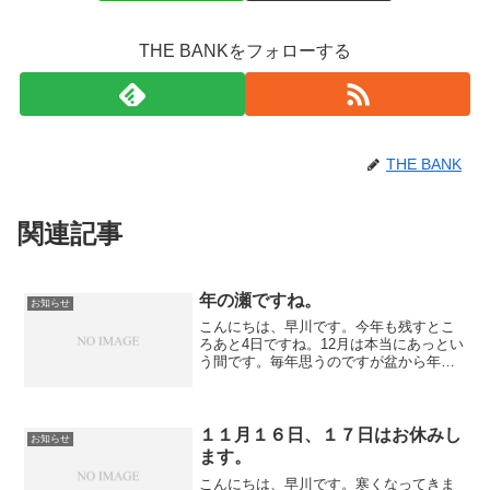
THE BANKをフォローする
THE BANK
関連記事
年の瀬ですね。
お知らせ
こんにちは、早川です。今年も残すとこ
ろあと4日ですね。12月は本当にあっとい
う間です。毎年思うのですが盆から年末
までが歳と共にスピードを上げてきてま
す汗私も来年40になるのでそろそろ人生
逆算して考えていこうと思います。さ
て、年始の営業なので...
１１月１６日、１７日はお休みし
お知らせ
ます。
こんにちは、早川です。寒くなってきま