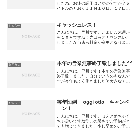
したね、お体の調子はいかがですか？タ
イトルのとおり１１月１６日、１７日は
お休みします。ご迷惑おかけしますがよ
ろしくお願い致します。この週末はまだ
ご予約に余裕がございますのでご都合の
キャッシュレス！
お知らせ
合う方はぜひ＾＾⇒ご予約...
こんにちは、早川です。いよいよ来週か
ら１０月ですね！先日もアナウンスいた
しましたが当店も料金が変更となりま
す。９月末までは税率８％となっており
ます。今週末は比較的空いておりますの
でお時間がある方はご予約お待ちしてお
ります！１０月からはキャッ...
本年の営業無事終了致しました^^
お知らせ
こんにちは、早川です！本年の営業無事
終了致しました。自分でいうのもなんで
すが今年もよく働きました笑大きなアク
シデントもなく無事に１年間営業する事
ができたのも皆様のお陰と本当に感謝し
ております。先日お伝えしたとおり年始
は２日から営業なのですが...
毎年恒例 oggi otto キャンペ
お知らせ
ーン！
こんにちは、早川です。ほんとめちゃく
ちゃ暑いですね笑この暑さでご予約がと
ても増えてきました、少し早めのご予約
宜しくお願い致します。恒例のoggi otto
キャンペーンです！oggi otto シャンプー