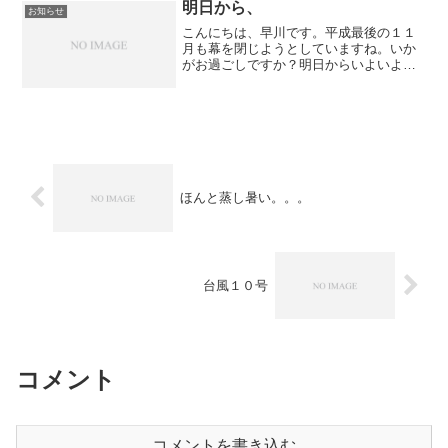
orトリートメント レフィル（詰め替え...
明日から、
お知らせ
こんにちは、早川です。平成最後の１１
月も幕を閉じようとしていますね。いか
がお過ごしですか？明日からいよいよ１
２月。年末は特に予約が埋まりやすく現
時点でもちらほら入ってきています。お
早めのご予約をよろしくお願いします。
１２月は３１日が月曜日な...
ほんと蒸し暑い。。。
台風１０号
コメント
コメントを書き込む