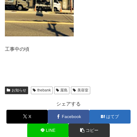
工事中の頃
お知らせ
thebank
屋島
美容室
シェアする
X
Facebook
はてブ
LINE
コピー