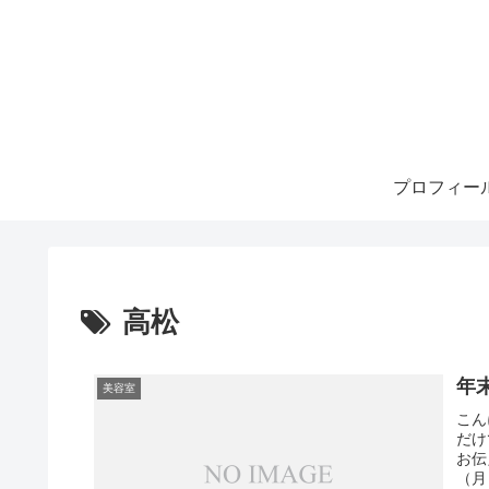
プロフィー
高松
年
美容室
こん
だけ
お伝
（月