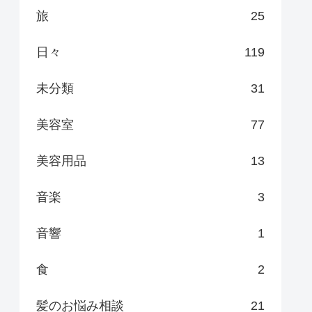
旅
25
日々
119
未分類
31
美容室
77
美容用品
13
音楽
3
音響
1
食
2
髪のお悩み相談
21