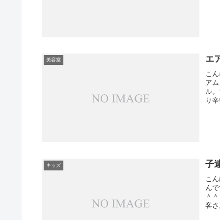
エ
美容室
こん
アム
ル。
り辛
子
キッズ
こん
んで
＾＾
客さ