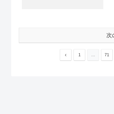
次
前
1
…
71
へ