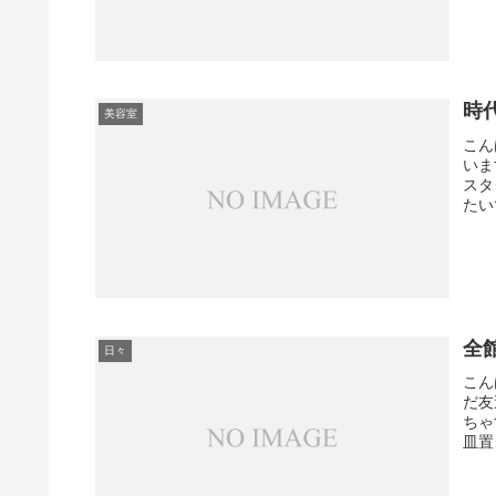
時
美容室
こん
いま
スタ
たい
全
日々
こん
だ友
ちゃ
皿置