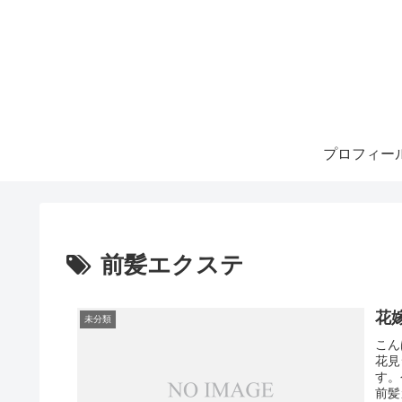
プロフィー
前髪エクステ
花
未分類
こん
花見
す。
前髪