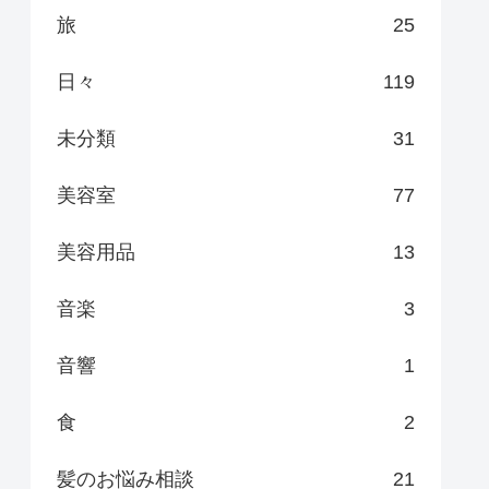
旅
25
日々
119
未分類
31
美容室
77
美容用品
13
音楽
3
音響
1
食
2
髪のお悩み相談
21